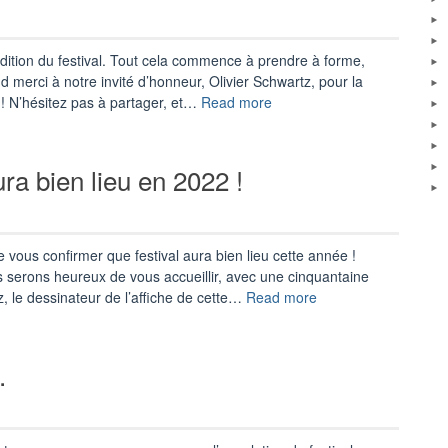
retour !!! »
dition du festival. Tout cela commence à prendre à forme,
erci à notre invité d’honneur, Olivier Schwartz, pour la
« L’affiche
2 ! N’hésitez pas à partager, et…
Read more
de
la
6ème
ura bien lieu en 2022 !
édition
est
là
! »
vous confirmer que festival aura bien lieu cette année !
serons heureux de vous accueillir, avec une cinquantaine
« La
z, le dessinateur de l’affiche de cette…
Read more
6ème
édition
du
…
festival
aura
bien
lieu