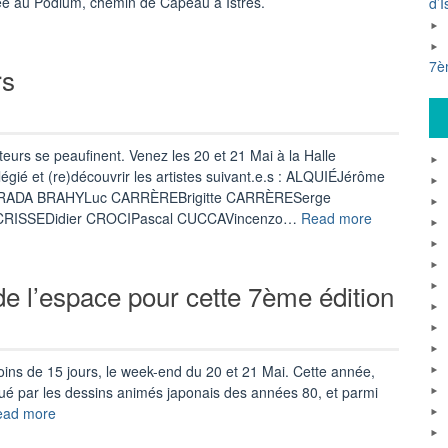
née au Podium, chemin de Capeau à Istres.
d’I
7è
rs
uteurs se peaufinent. Venez les 20 et 21 Mai à la Halle
égié et (re)découvrir les artistes suivant.e.s : ALQUIÉJérôme
BRADA BRAHYLuc CARRÈREBrigitte CARRÈRESerge
« La
CRISSEDidier CROCIPascal CUCCAVincenzo…
Read more
liste
des
autrices
e l’espace pour cette 7ème édition
et
auteurs »
oins de 15 jours, le week-end du 20 et 21 Mai. Cette année,
qué par les dessins animés japonais des années 80, et parmi
« Embarquez
ead more
avec