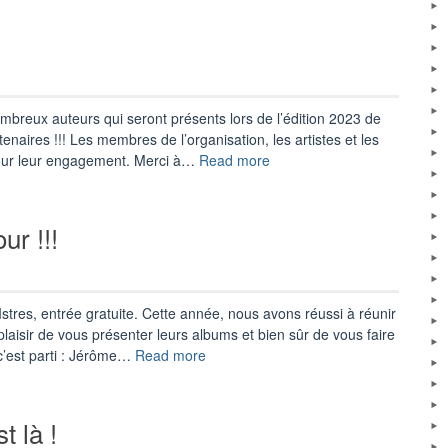
le
corsaire
de
l’espace
pour
cette
breux auteurs qui seront présents lors de l’édition 2023 de
7ème
enaires !!! Les membres de l’organisation, les artistes et les
édition »
« Merci
 pour leur engagement. Merci à…
Read more
!!! »
ur !!!
Istres, entrée gratuite. Cette année, nous avons réussi à réunir
plaisir de vous présenter leurs albums et bien sûr de vous faire
« Le
c’est parti : Jérôme…
Read more
Festival
Aérobd
est
t là !
de