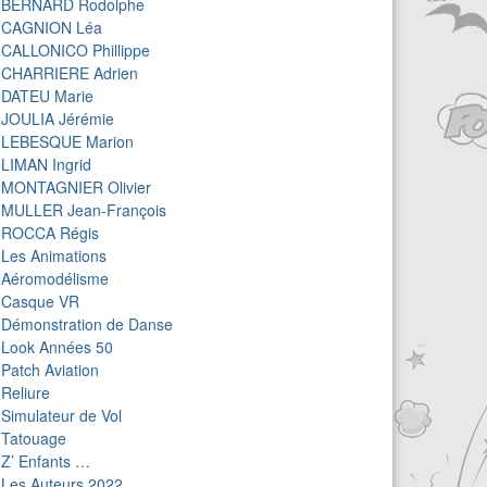
BERNARD Rodolphe
CAGNION Léa
CALLONICO Phillippe
CHARRIERE Adrien
DATEU Marie
JOULIA Jérémie
LEBESQUE Marion
LIMAN Ingrid
MONTAGNIER Olivier
MULLER Jean-François
ROCCA Régis
Les Animations
Aéromodélisme
Casque VR
Démonstration de Danse
Look Années 50
Patch Aviation
Reliure
Simulateur de Vol
Tatouage
Z’ Enfants …
Les Auteurs 2022