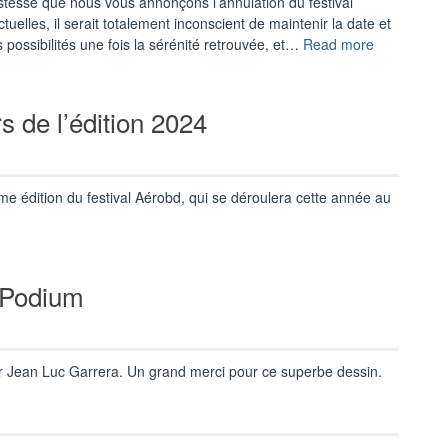
tesse que nous vous annonçons l’annulation du festival
en
lles, il serait totalement inconscient de maintenir la date et
2022
« Annulatio
 possibilités une fois la sérénité retrouvée, et…
Read more
! »
de
l’édition
2020… »
rs de l’édition 2024
ième édition du festival Aérobd, qui se déroulera cette année au
 Podium
 par Jean Luc Garrera. Un grand merci pour ce superbe dessin.