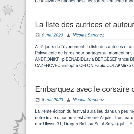
Le festival de bandes dessinées aura lieu cette an
La liste des autrices et auteu
8 mai 2023
Nicolas Sanchez
A 15 jours de l’événement, la liste des autrices et a
Polyvalente de Istres pour partager un moment privil
ANDRONIKFilip BENABIDLayla BERGÈSEFrancis 
CAZENOVEChristophe CELONIFabio COLAKMirko 
Embarquez avec le corsaire d
8 mai 2023
Nicolas Sanchez
La 7ème édition du festival aura lieu dans un peu m
notre invité d’honneur est Jérôme Alquié. Très mar
eux Ulysse 31, Dragon Ball, ou Saint Seiya (qui…
R