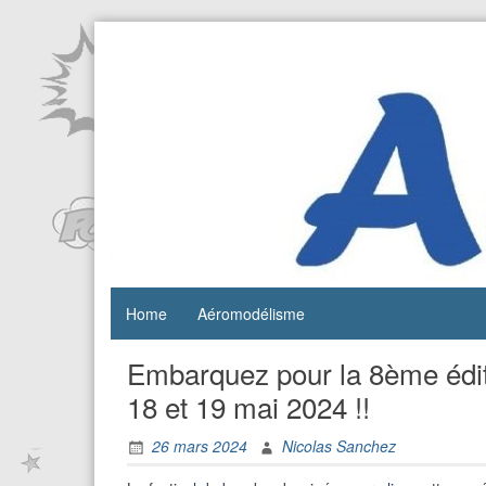
Skip
to
content
Festival de
Festival
bandes
AéroBD
dessinées
aéronautiques
Istres
et jeunesse
Home
Aéromodélisme
Embarquez pour la 8ème éditi
18 et 19 mai 2024 !!
26 mars 2024
Nicolas Sanchez