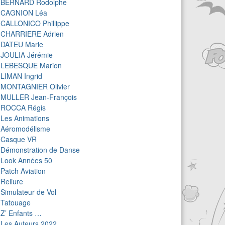
BERNARD Rodolphe
CAGNION Léa
CALLONICO Phillippe
CHARRIERE Adrien
DATEU Marie
JOULIA Jérémie
LEBESQUE Marion
LIMAN Ingrid
MONTAGNIER Olivier
MULLER Jean-François
ROCCA Régis
Les Animations
Aéromodélisme
Casque VR
Démonstration de Danse
Look Années 50
Patch Aviation
Reliure
Simulateur de Vol
Tatouage
Z’ Enfants …
Les Auteurs 2022