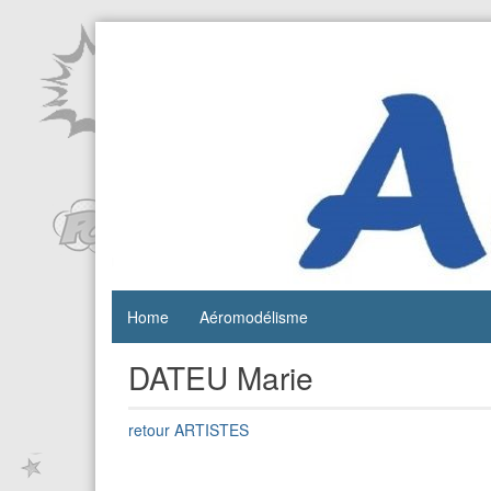
Skip
to
content
Festival de
Festival
bandes
AéroBD
dessinées
aéronautiques
Istres
et jeunesse
Home
Aéromodélisme
DATEU Marie
retour ARTISTES