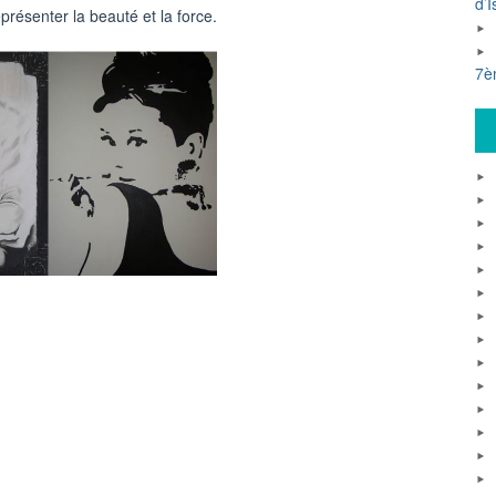
d’I
eprésenter la beauté et la force.
7è