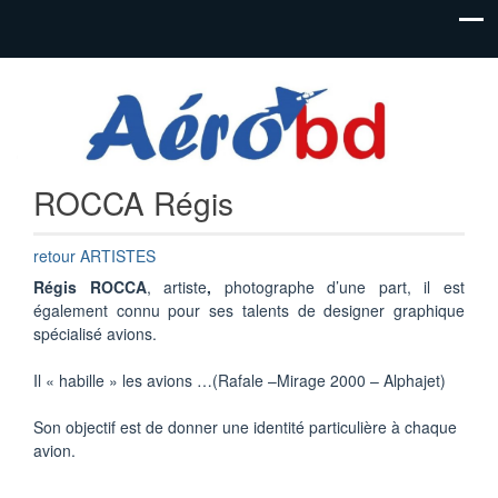
Festival de
Festival
bandes
AéroBD
dessinées
aéronautiques
Istres
et jeunesse
ROCCA Régis
retour ARTISTES
Régis ROCCA
, artiste
,
photographe d’une part, il est
également connu pour ses talents de designer graphique
spécialisé avions.
Il « habille » les avions …(Rafale –Mirage 2000 – Alphajet)
Son objectif est de donner une identité particulière à chaque
avion.