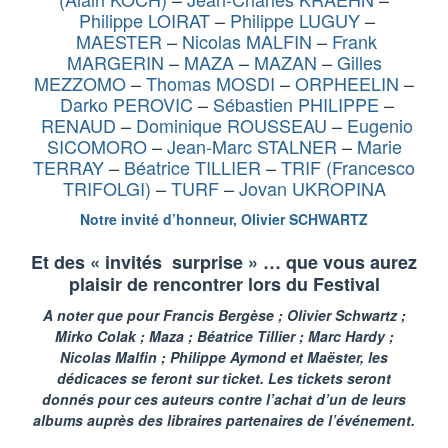
Philippe LOIRAT
–
Philippe LUGUY
–
MAESTER
–
Nicolas MALFIN
–
Frank
MARGERIN
–
MAZA
–
MAZAN
–
Gilles
MEZZOMO
–
Thomas MOSDI
–
ORPHEELIN
–
Darko PEROVIC
–
Sébastien PHILIPPE
–
RENAUD
–
Dominique ROUSSEAU
–
Eugenio
SICOMORO
–
Jean-Marc STALNER
–
Marie
TERRAY
–
Béatrice TILLIER
–
TRIF (Francesco
TRIFOLGI)
–
TURF
–
Jovan UKROPINA
Notre invité d’honneur, Olivier SCHWARTZ
Et des « invités surprise » … que vous aurez
plaisir de rencontrer lors du Festival
A noter que pour Francis Bergèse ; Olivier Schwartz ;
Mirko Colak ; Maza ; Béatrice Tillier ; Marc Hardy ;
Nicolas Malfin ; Philippe Aymond et Maëster, les
dédicaces se feront sur ticket. Les tickets seront
donnés pour ces auteurs contre l’achat d’un de leurs
albums auprès des libraires partenaires de l’événement.