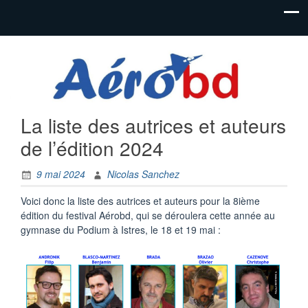
Festival de
Festival
bandes
AéroBD
dessinées
aéronautiques
Istres
et jeunesse
La liste des autrices et auteurs
de l’édition 2024
9 mai 2024
Nicolas Sanchez
Voici donc la liste des autrices et auteurs pour la 8ième
édition du festival Aérobd, qui se déroulera cette année au
gymnase du Podium à Istres, le 18 et 19 mai :