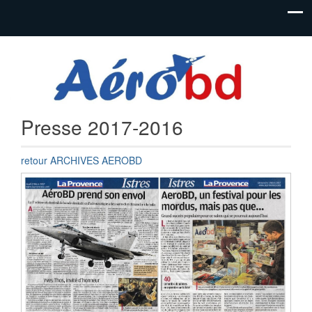
Festival de
Festival
bandes
AéroBD
dessinées
aéronautiques
Istres
et jeunesse
Presse 2017-2016
retour ARCHIVES AEROBD