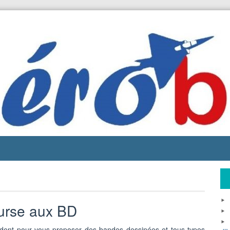
urse aux BD
endent pour vous proposer des bandes dessinées et tous types