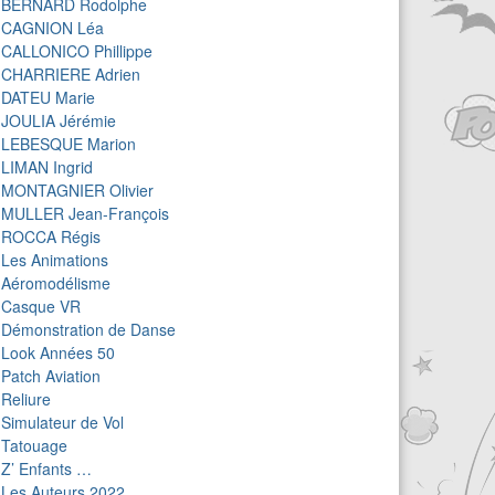
BERNARD Rodolphe
CAGNION Léa
CALLONICO Phillippe
CHARRIERE Adrien
DATEU Marie
JOULIA Jérémie
LEBESQUE Marion
LIMAN Ingrid
MONTAGNIER Olivier
MULLER Jean-François
ROCCA Régis
Les Animations
Aéromodélisme
Casque VR
Démonstration de Danse
Look Années 50
Patch Aviation
Reliure
Simulateur de Vol
Tatouage
Z’ Enfants …
Les Auteurs 2022