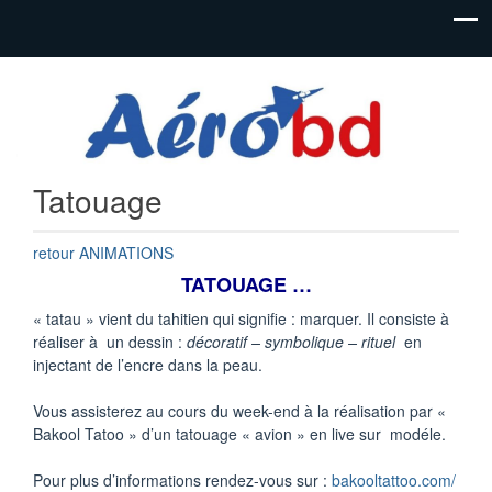
Festival de
Festival
bandes
AéroBD
dessinées
aéronautiques
Istres
et jeunesse
Tatouage
retour ANIMATIONS
TATOUAGE …
« tatau » vient du tahitien qui signifie : marquer. Il consiste à
réaliser à un dessin :
décoratif – symbolique – rituel
en
injectant de l’encre dans la peau.
Vous assisterez au cours du week-end à la réalisation par «
Bakool Tatoo » d’un tatouage « avion » en live sur modéle.
Pour plus d’informations rendez-vous sur :
bakooltattoo.com/